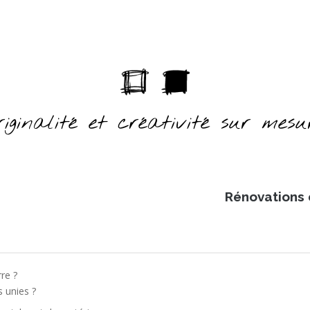
riginalité et créativité sur mesu
Rénovations 
re ?
s unies ?