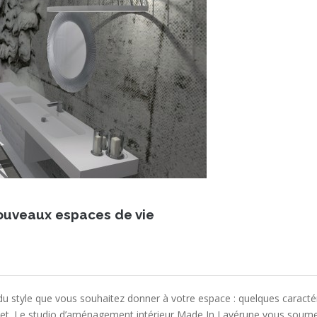
nouveaux espaces de vie
du style que vous souhaitez donner à votre espace : quelques caract
rojet. Le studio d’aménagement intérieur Made In Lavérune vous soume