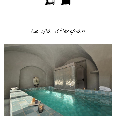
Le spa d'Hérépian